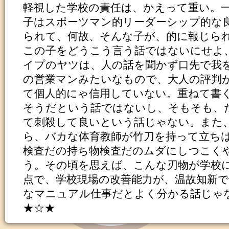
軽視した学校の責任は、かえって重い。
子はスポーツマン的リーダーシップ的な
られて、何故、そんな子が、的に報じら
この子をどうこう言う話ではないにせよ
イプのヤツは、人の話を聞かず口先で我
の営業マンみたいなもので、大人の評判
て個人的にゃ信用していない。重ねて書
そうだという話ではないし、そもそも、
て刺殺して良いという話じゃない。また
ら、バカな体育教師が竹刀を持って立ち
検査だの持ち物検査だのムダにしつこく
う。その頃を思えば、こんな刃物が学校
点で、学校現場の改善能力が、温故知新
なマニュアル仕事だとよく分かる話じゃ
★☆★