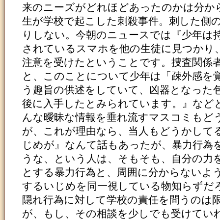
来のニーズがどれほどあったのかは分か
生が学校で起こした刺殺事件。刺した側
りしない。今朝のニュースでは『少年は
されているスマホを他の生徒に見つかり
注意を受けたということです。捜査関係
と、このことについて少年は「疎外感を
う趣旨の供述をしていて、凶器となった
後に入手したとみられています。』など
んな曖昧な情報を垂れ流すマスコミもど
が、これが理由なら、当人もどうかして
じめが』なんて話もあったが、暴力行為
うな、という人は、そもそも、自分の力
とする暴力行為と、周囲に分からないよ
するいじめを同一視している物知らずだ
隠れ行為に対して学校の責任を問うのは
が、もし、その相談を少しでも受けてい