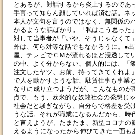
とあるが、対話するから炎上するのであ
手言って知らん顔していれば済む話。ネ
本人が文句を言うのではなく、無関係の
かるような話ばかり。「私はこう思った
対して当事者が「いや、そうじゃなくて
外は、何ら対等な話でもなかろうに。●
屋、テレビでＣＭが流れるほど浸透して
の中、よく分からない。個人的には、「
注文したヤツ、お前、持ってきてくれよ
で人を動かすような話。駄賃仕事も事業
なりに成り立つようだが、こんなものが
点で、もう、欧米的な奴隷社会の発想じ
社会だと騒ぎながら、自分らで格差を受
うな話。それが職業になるんだから、時
と言えようが、たまたま、新型コロナの
えるようになったから伸びてきた一面も