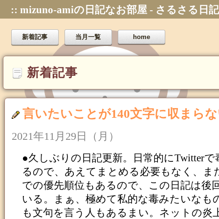
:: mizuno-amiの日記なお部屋 - さるさる日記
新着記事
当月一覧
home
新着記事
言いたいことが140文字に収まら
2021年11月29日（月）
●久しぶりの日記更新。日常的にTwitter
るので、あえてまとめる必要もなく、ま
での優先順位もあるので、この日記は後
いる。まぁ、極めて私的な毒みたいなも
も文句を言う人もあるまい。ネットの炎