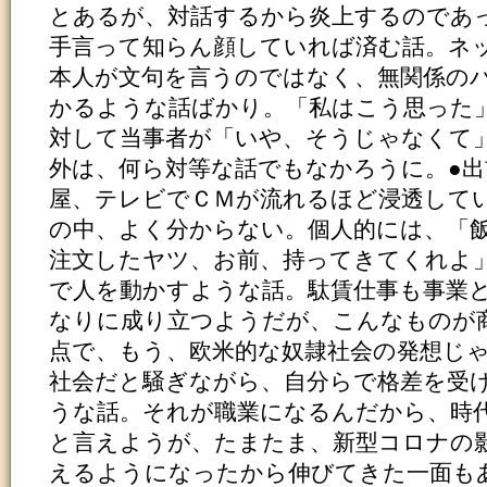
とあるが、対話するから炎上するのであ
手言って知らん顔していれば済む話。ネ
本人が文句を言うのではなく、無関係の
かるような話ばかり。「私はこう思った
対して当事者が「いや、そうじゃなくて
外は、何ら対等な話でもなかろうに。●
屋、テレビでＣＭが流れるほど浸透して
の中、よく分からない。個人的には、「
注文したヤツ、お前、持ってきてくれよ
で人を動かすような話。駄賃仕事も事業
なりに成り立つようだが、こんなものが
点で、もう、欧米的な奴隷社会の発想じ
社会だと騒ぎながら、自分らで格差を受
うな話。それが職業になるんだから、時
と言えようが、たまたま、新型コロナの
えるようになったから伸びてきた一面も