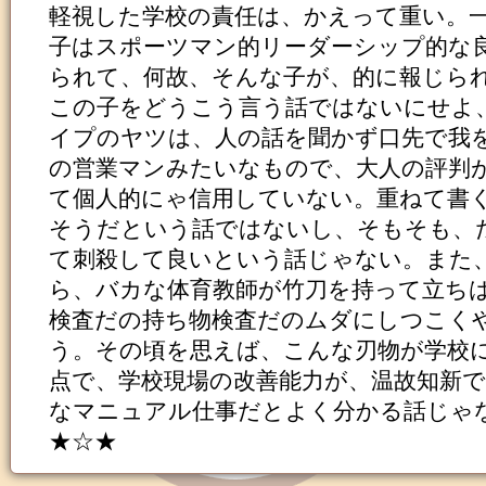
軽視した学校の責任は、かえって重い。
子はスポーツマン的リーダーシップ的な
られて、何故、そんな子が、的に報じら
この子をどうこう言う話ではないにせよ
イプのヤツは、人の話を聞かず口先で我
の営業マンみたいなもので、大人の評判
て個人的にゃ信用していない。重ねて書
そうだという話ではないし、そもそも、
て刺殺して良いという話じゃない。また
ら、バカな体育教師が竹刀を持って立ち
検査だの持ち物検査だのムダにしつこく
う。その頃を思えば、こんな刃物が学校
点で、学校現場の改善能力が、温故知新
なマニュアル仕事だとよく分かる話じゃ
★☆★