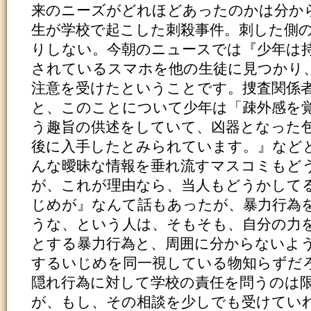
来のニーズがどれほどあったのかは分か
生が学校で起こした刺殺事件。刺した側
りしない。今朝のニュースでは『少年は
されているスマホを他の生徒に見つかり
注意を受けたということです。捜査関係
と、このことについて少年は「疎外感を
う趣旨の供述をしていて、凶器となった
後に入手したとみられています。』など
んな曖昧な情報を垂れ流すマスコミもど
が、これが理由なら、当人もどうかして
じめが』なんて話もあったが、暴力行為
うな、という人は、そもそも、自分の力
とする暴力行為と、周囲に分からないよ
するいじめを同一視している物知らずだ
隠れ行為に対して学校の責任を問うのは
が、もし、その相談を少しでも受けてい