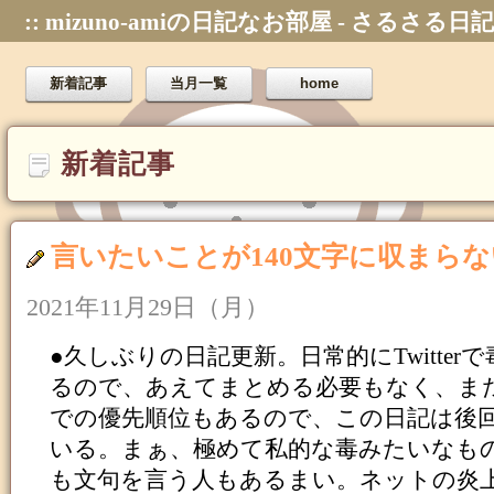
:: mizuno-amiの日記なお部屋 - さるさる日記
新着記事
当月一覧
home
新着記事
言いたいことが140文字に収まら
2021年11月29日（月）
●久しぶりの日記更新。日常的にTwitter
るので、あえてまとめる必要もなく、ま
での優先順位もあるので、この日記は後
いる。まぁ、極めて私的な毒みたいなも
も文句を言う人もあるまい。ネットの炎