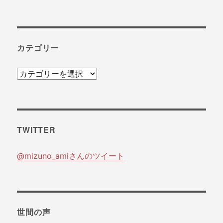
カテゴリー
カ
テ
ゴ
リ
TWITTER
ー
@mizuno_amiさんのツイート
世間の声