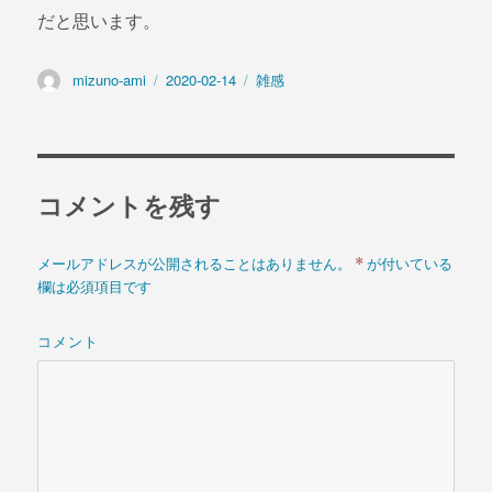
だと思います。
投
mizuno-ami
投
2020-02-14
カ
雑感
稿
稿
テ
者
日:
ゴ
リ
ー
コメントを残す
*
メールアドレスが公開されることはありません。
が付いている
欄は必須項目です
コメント