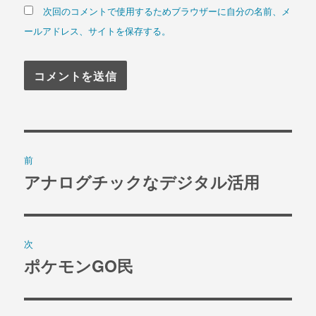
次回のコメントで使用するためブラウザーに自分の名前、メ
ールアドレス、サイトを保存する。
投
前
稿
アナログチックなデジタル活用
過
去
ナ
の
ビ
投
次
稿:
ゲ
ポケモンGO民
次
の
ー
投