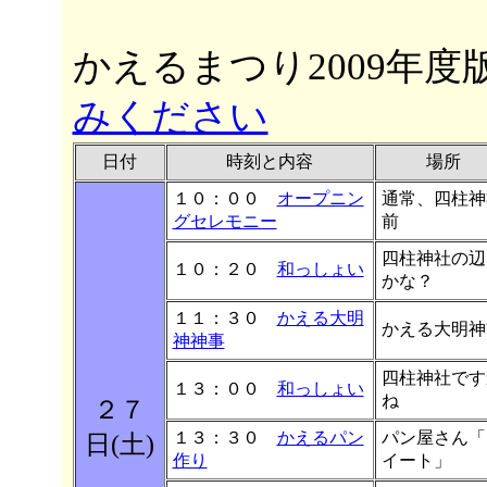
かえるまつり2009年度
みください
日付
時刻と内容
場所
１０：００
オープニン
通常、四柱神
グセレモニー
前
四柱神社の辺
１０：２０
和っしょい
かな？
１１：３０
かえる大明
かえる大明神
神神事
四柱神社です
１３：００
和っしょい
ね
２７
１３：３０
かえるパン
パン屋さん「
日(土)
作り
イート」