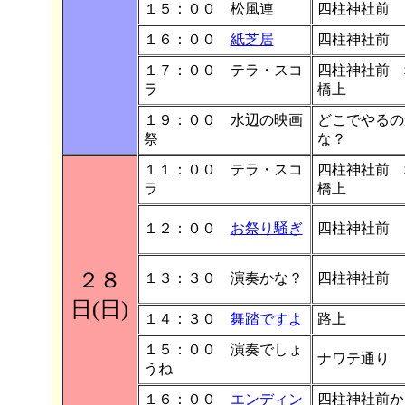
１５：００ 松風連
四柱神社前
１６：００
紙芝居
四柱神社前
１７：００ テラ・スコ
四柱神社前 
ラ
橋上
１９：００ 水辺の映画
どこでやるの
祭
な？
１１：００ テラ・スコ
四柱神社前 
ラ
橋上
１２：００
お祭り騒ぎ
四柱神社前
２８
１３：３０ 演奏かな？
四柱神社前
日(日)
１４：３０
舞踏ですよ
路上
１５：００ 演奏でしょ
ナワテ通り
うね
１６：００
エンディン
四柱神社前か