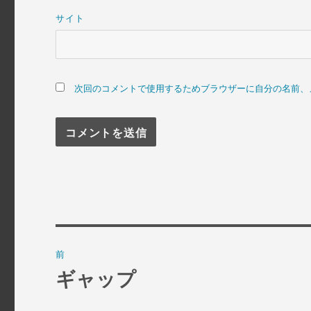
サイト
次回のコメントで使用するためブラウザーに自分の名前、
投
前
稿
ギャップ
過
去
ナ