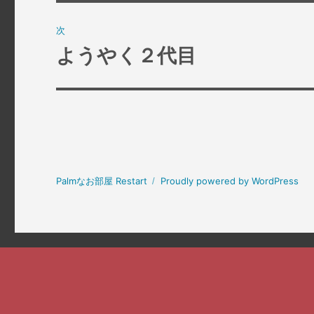
の
ビ
投
次
稿:
ゲ
ようやく２代目
次
の
ー
投
シ
稿:
ョ
ン
Palmなお部屋 Restart
Proudly powered by WordPress