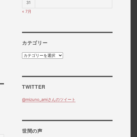
31
« 7月
カテゴリー
カ
テ
ゴ
リ
ー
TWITTER
@mizuno_amiさんのツイート
世間の声