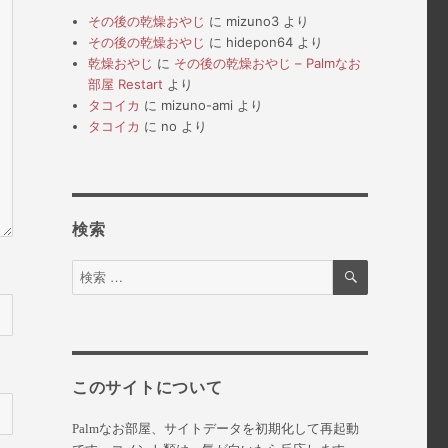
その後の乾燥おやじ
に
mizuno3
より
その後の乾燥おやじ
に
hidepon64
より
乾燥おやじ
に
その後の乾燥おやじ – Palmなお
部屋 Restart
より
タコイカ
に
mizuno-ami
より
タコイカ
に
no
より
検索
検
検
索
索
対
象:
このサイトについて
Palmなお部屋、サイトデータを初期化して再起動