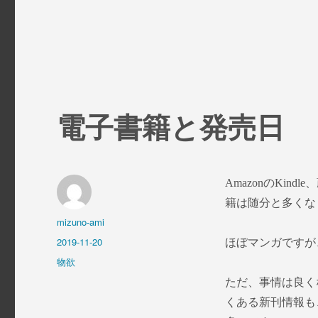
電子書籍と発売日
AmazonのKi
籍は随分と多くな
投
mizuno-ami
稿
投
2019-11-20
ほぼマンガですが
者
稿
カ
物欲
日:
テ
ただ、事情は良く
ゴ
くある新刊情報も
リ