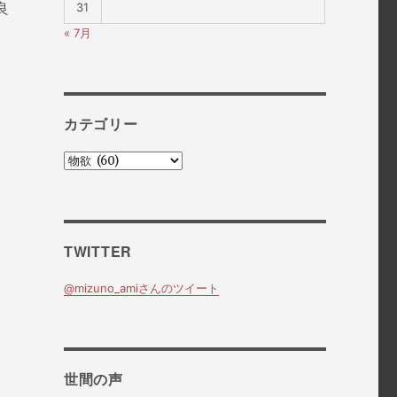
31
良
« 7月
カテゴリー
カ
テ
ゴ
リ
ー
TWITTER
@mizuno_amiさんのツイート
世間の声