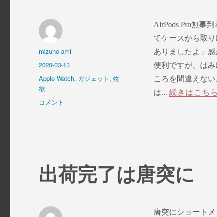
っ
た
AirPods P
に
てケースから取り
投
mizuno-ami
ありましたよ」感が
稿
投
2020-03-13
便利ですが、はみ
者
稿
カ
Apple Watch
,
ガジェット
,
物
ころを間違えない
日:
テ
欲
は...
続きはこち
ゴ
AirPods
コメント
リ
Pro
ー
来
た
に
出荷完了は唐突に
唐突にショートメ