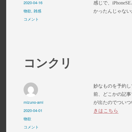
稿
投
2020-04-16
感じで、iPhone
者
稿
カ
物欲
,
雑感
かったんじゃないかと。
日:
テ
新
コメント
ゴ
し
リ
い
ー
iPhoneSE
に
コンクリ
妙なものを予約し
前、どこかの記事
投
mizuno-ami
が出たのでついつい
稿
投
2020-04-01
きはこちら
者
稿
カ
物欲
日:
テ
コ
コメント
ゴ