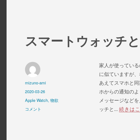
ン
リ
ク
ー
リ
に
スマートウォッチと
家人が使っているのが、
に似ていますが、
投
mizuno-ami
あえてスマホと同
稿
投
2020-03-26
ホからの通知のよ
者
稿
カ
Apple Watch
,
物欲
メッセージなどを
日:
テ
ス
コメント
ッチと...
続きは
ゴ
マ
リ
ー
ー
ト
ウ