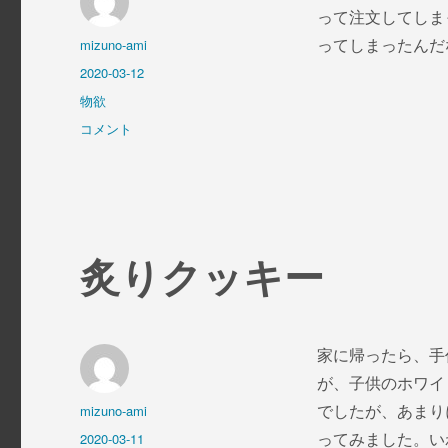
って注文してしまっ
投
mizuno-ami
ってしまったんだなぁ
稿
投
2020-03-12
者
稿
カ
物欲
日:
テ
出
コメント
ゴ
荷
リ
完
ー
了
は
唐
突
炙りクッキー
に
に
家に帰ったら、手
が、子供のホワイ
投
mizuno-ami
でしたが、あまり
稿
投
2020-03-11
ってみました。い