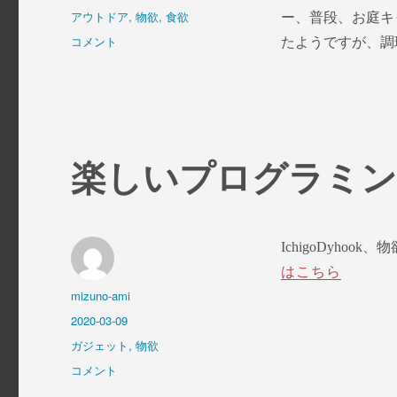
者
稿
カ
アウトドア
,
物欲
,
食欲
ー、普段、お庭キ
日:
テ
炙
コメント
たようですが、調理
ゴ
り
リ
ク
ー
ッ
キ
ー
に
楽しいプログラミ
IchigoDyho
はこちら
投
mizuno-ami
稿
投
2020-03-09
者
稿
カ
ガジェット
,
物欲
日:
テ
楽
コメント
ゴ
し