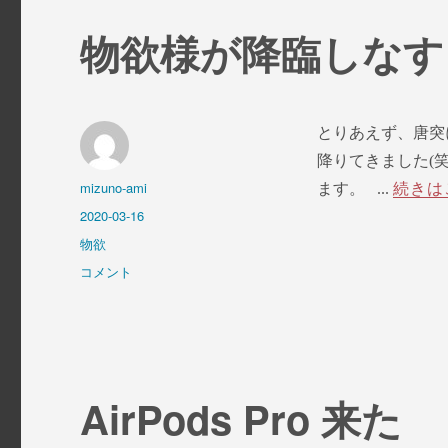
ォ
ッ
物欲様が降臨しなす
チ
と
活
動
量
とりあえず、唐突
計
降りてきました(
に
投
mizuno-ami
ます。 ...
続きは
稿
投
2020-03-16
者
稿
カ
物欲
日:
テ
物
コメント
ゴ
欲
リ
様
ー
が
降
臨
し
AirPods Pro 来た
な
す