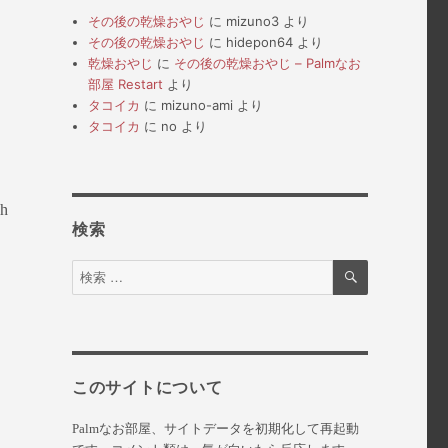
その後の乾燥おやじ
に
mizuno3
より
その後の乾燥おやじ
に
hidepon64
より
乾燥おやじ
に
その後の乾燥おやじ – Palmなお
部屋 Restart
より
タコイカ
に
mizuno-ami
より
タコイカ
に
no
より
h
検索
検
検
索
索
対
ォ
象:
このサイトについて
Palmなお部屋、サイトデータを初期化して再起動