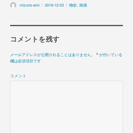
投
mizuno-ami
投
2019-12-03
カ
物欲
,
雑感
稿
稿
テ
者
日:
ゴ
リ
ー
コメントを残す
*
メールアドレスが公開されることはありません。
が付いている
欄は必須項目です
コメント