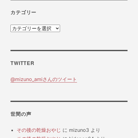
カテゴリー
カ
テ
ゴ
リ
TWITTER
ー
@mizuno_amiさんのツイート
世間の声
その後の乾燥おやじ
に
mizuno3
より