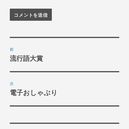
投
前
稿
流行語大賞
過
去
ナ
の
ビ
投
次
稿:
ゲ
電子おしゃぶり
次
の
ー
投
シ
稿:
ョ