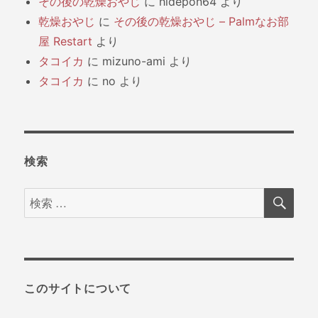
その後の乾燥おやじ
に
hidepon64
より
乾燥おやじ
に
その後の乾燥おやじ – Palmなお部
屋 Restart
より
タコイカ
に
mizuno-ami
より
タコイカ
に
no
より
検索
検
検
索
索
対
象:
このサイトについて