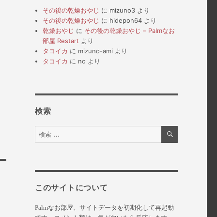
その後の乾燥おやじ
に
mizuno3
より
その後の乾燥おやじ
に
hidepon64
より
乾燥おやじ
に
その後の乾燥おやじ – Palmなお
部屋 Restart
より
タコイカ
に
mizuno-ami
より
タコイカ
に
no
より
検索
検
検
索
索
対
象:
このサイトについて
Palmなお部屋、サイトデータを初期化して再起動