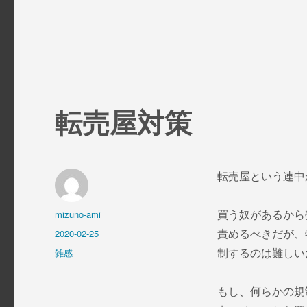
転売屋対策
転売屋という連中
投
mizuno-ami
買う奴があるから
稿
投
2020-02-25
責めるべきだが、
者
稿
カ
雑感
制するのは難しい
日:
テ
ゴ
もし、何らかの規
リ