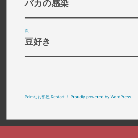
バカの感染
過
去
ナ
の
ビ
投
次
稿:
ゲ
豆好き
次
の
ー
投
シ
稿:
ョ
ン
Palmなお部屋 Restart
Proudly powered by WordPress