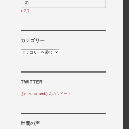
31
« 7月
カテゴリー
カ
テ
ゴ
リ
ー
TWITTER
@mizuno_amiさんのツイート
世間の声