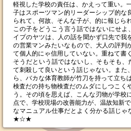
軽視した学校の責任は、かえって重い。
子はスポーツマン的リーダーシップ的な
られて、何故、そんな子が、的に報じら
この子をどうこう言う話ではないにせよ
イプのヤツは、人の話を聞かず口先で我
の営業マンみたいなもので、大人の評判
て個人的にゃ信用していない。重ねて書
そうだという話ではないし、そもそも、
て刺殺して良いという話じゃない。また
ら、バカな体育教師が竹刀を持って立ち
検査だの持ち物検査だのムダにしつこく
う。その頃を思えば、こんな刃物が学校
点で、学校現場の改善能力が、温故知新
なマニュアル仕事だとよく分かる話じゃ
★☆★