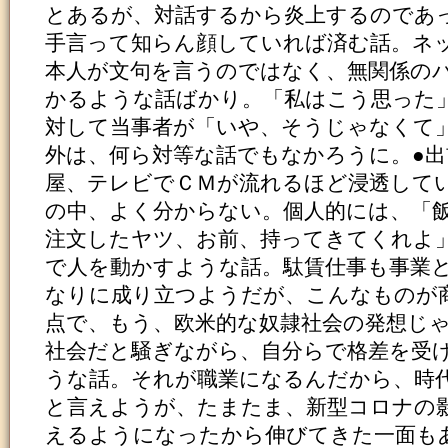
とあるが、対話するから炎上するのであ
手言って知らん顔していれば済む話。ネ
本人が文句を言うのではなく、無関係の
かるような話ばかり。「私はこう思った
対して当事者が「いや、そうじゃなくて
外は、何ら対等な話でもなかろうに。●
屋、テレビでＣＭが流れるほど浸透して
の中、よく分からない。個人的には、「
注文したヤツ、お前、持ってきてくれよ
で人を動かすような話。駄賃仕事も事業
なりに成り立つようだが、こんなものが
点で、もう、欧米的な奴隷社会の発想じ
社会だと騒ぎながら、自分らで格差を受
うな話。それが職業になるんだから、時
と言えようが、たまたま、新型コロナの
えるようになったから伸びてきた一面も