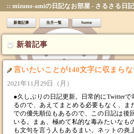
:: mizuno-amiの日記なお部屋 - さるさる日記
新着記事
当月一覧
home
新着記事
言いたいことが140文字に収まら
2021年11月29日（月）
●久しぶりの日記更新。日常的にTwitter
るので、あえてまとめる必要もなく、ま
での優先順位もあるので、この日記は後
いる。まぁ、極めて私的な毒みたいなも
も文句を言う人もあるまい。ネットの炎