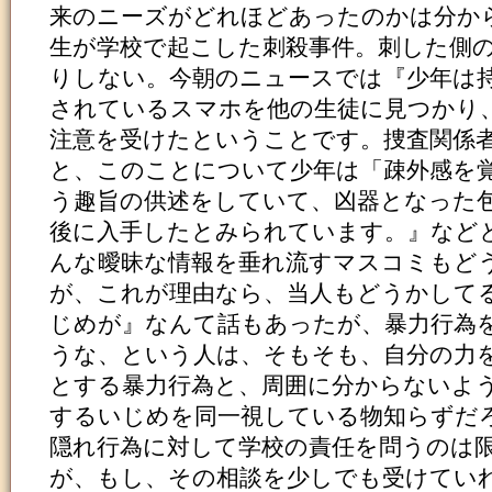
来のニーズがどれほどあったのかは分か
生が学校で起こした刺殺事件。刺した側
りしない。今朝のニュースでは『少年は
されているスマホを他の生徒に見つかり
注意を受けたということです。捜査関係
と、このことについて少年は「疎外感を
う趣旨の供述をしていて、凶器となった
後に入手したとみられています。』など
んな曖昧な情報を垂れ流すマスコミもど
が、これが理由なら、当人もどうかして
じめが』なんて話もあったが、暴力行為
うな、という人は、そもそも、自分の力
とする暴力行為と、周囲に分からないよ
するいじめを同一視している物知らずだ
隠れ行為に対して学校の責任を問うのは
が、もし、その相談を少しでも受けてい