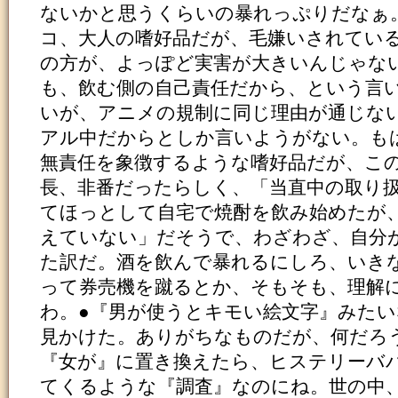
ないかと思うくらいの暴れっぷりだなぁ
コ、大人の嗜好品だが、毛嫌いされてい
の方が、よっぽど実害が大きいんじゃな
も、飲む側の自己責任だから、という言
いが、アニメの規制に同じ理由が通じな
アル中だからとしか言いようがない。も
無責任を象徴するような嗜好品だが、こ
長、非番だったらしく、「当直中の取り
てほっとして自宅で焼酎を飲み始めたが
えていない」だそうで、わざわざ、自分
た訳だ。酒を飲んで暴れるにしろ、いき
って券売機を蹴るとか、そもそも、理解
わ。●『男が使うとキモい絵文字』みたい
見かけた。ありがちなものだが、何だろ
『女が』に置き換えたら、ヒステリーバ
てくるような『調査』なのにね。世の中