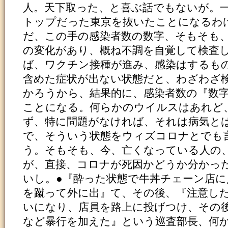
人。天下取った、と喜ぶ話でもないが。
トップだった東京を抜いたことになるわ
だ、この手の感染者数の数字、そもそも
の変化があり、概ね不調を自覚して検査
ば、ワクチン接種が進み、感染はするも
含めた症状が出ない状態だと、わざわざ
かろうから、結果的に、感染者数の『数
ことになる。何らかのウイルスはあれど
ず、特に問題がなければ、それは病気と
で、そういう状態をウィズコロナとでも
う。そもそも、今、亡くなっている人の
が、直接、コロナが死因かどうか分かっ
いし。●『酔った状態で牛丼チェーン店に
を蹴って外に出』て、その後、『注意し
いになり、店員を路上に投げつけ、その
など暴行を加えた』という巡査部長、何