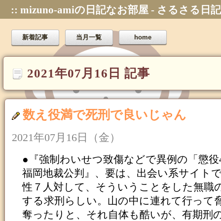
:: mizuno-amiの日記なお部屋 - さるさる日記
新着記事
当月一覧
home
2021年07月16日 記事
数え役満で死刑で良いじゃん
2021年07月16日（金）
●『強制わいせつ致傷などで異例の「懲役
福岡地裁公判』、要は、出会い系サイト
性７人対して、そういうことをした無職のク
する求刑らしい。山の中に連れて行って
奪ったりと、それ自体も酷いが、有期刑の