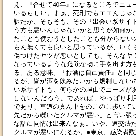
え、『合せて40年』になるところでニュ
いるらしい。まぁ、死刑でもエエんじゃ
訳だが、そもそも、その『出会い系サイ
う方も悪いんじゃないかと思うが如何か
たことも使おうとしたことも分からない
もん無くても良いと思っているが、いく
傷つけたヤツが悪いとしても、そんなヤ
なっているような危険な物に手を出す方
る。ある意味、『お酒は自己責任』と同
るが、皆が酒を飲みたいから規制しない
い系サイトも、何らかの理由でニーズが
しないんだろう。であれば、やっぱり利
であり、車道の真ん中をのこのこ歩いて
先だから轢いたクルマが悪い」と言い張
な話に同情は出来んなぁ。いや、道交法
クルマが悪いになるか。●東京、感染者