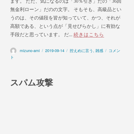
ます。 ただ、気になるのは「30％引き」だの「36回
無金利ローン」だのの文字。 そもそも、高級品とい
うのは、その値段を皆が知っていて、かつ、それが
高額である、という点が「見せびらかし」に有効な
手段だと思っています。 だ...
続きはこちら
投
mizuno-ami
投
2019-09-14
カ
控えめに言う
,
雑感
ブ
コメン
稿
稿
テ
ラ
ト
者
日:
ゴ
ン
リ
ド
ー
品
スパム攻撃
と
デ
ィ
ス
カ
ウ
ン
ト
に