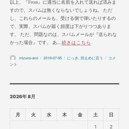
以上、『From』に適当に名前を入れて送れば済みま
すので、スパムは無くならないでしょうね。 ただ
し、これらのメールも、受ける側で弾いたりするの
で、実際、スパムが届く頻度は下がりつつありま
す。 ただ、問題なのは、スパムメールが『送られな
かった場合』です。 あ...
続きはこちら
投
mizuno-ami
投
2019-07-05
カ
にっき
,
控えめに言う
ス
コメ
稿
稿
テ
パ
ント
者
日:
ゴ
ム
リ
攻
ー
撃
に
2026年 8月
月
火
水
木
金
土
日
1
2