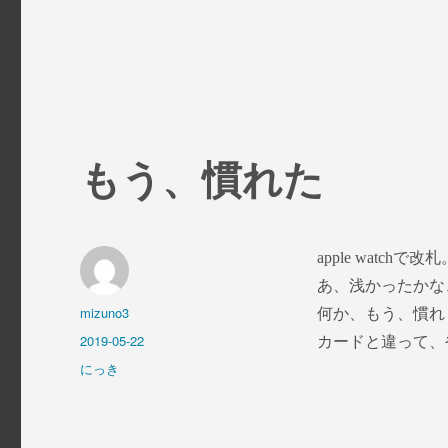
もう、慣れた
apple watchで改札
あ、浅かったかな
投
mizuno3
何か、もう、慣れま
稿
投
2019-05-22
カードと違って、
者
稿
カ
にっき
日:
テ
ゴ
リ