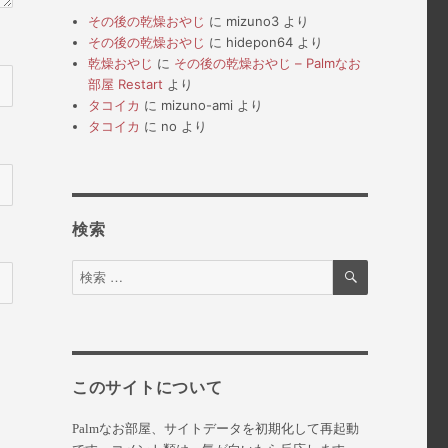
その後の乾燥おやじ
に
mizuno3
より
その後の乾燥おやじ
に
hidepon64
より
乾燥おやじ
に
その後の乾燥おやじ – Palmなお
部屋 Restart
より
タコイカ
に
mizuno-ami
より
タコイカ
に
no
より
検索
検
検
索
索
対
象:
このサイトについて
Palmなお部屋、サイトデータを初期化して再起動