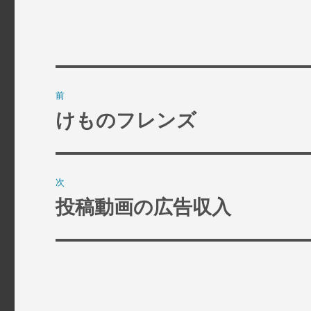
投
前
稿
けものフレンズ
過
去
ナ
の
ビ
投
次
稿:
ゲ
投稿動画の広告収入
次
の
ー
投
シ
稿:
ョ