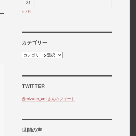
31
« 7月
カテゴリー
カ
テ
ゴ
リ
ー
TWITTER
@mizuno_amiさんのツイート
世間の声