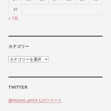
31
« 7月
カテゴリー
カ
テ
ゴ
リ
TWITTER
ー
@mizuno_amiさんのツイート