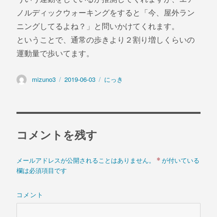
ノルディックウォーキングをすると「今、屋外ラン
ニングしてるよね？」と問いかけてくれます。
ということで、通常の歩きより２割り増しくらいの
運動量で歩いてます。
投
mizuno3
投
2019-06-03
カ
にっき
稿
稿
テ
者
日:
ゴ
リ
ー
コメントを残す
*
メールアドレスが公開されることはありません。
が付いている
欄は必須項目です
コメント