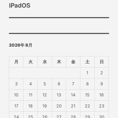
稿:
ゲ
iPadOS
次
の
ー
投
シ
稿:
ョ
2026年 8月
ン
月
火
水
木
金
土
日
1
2
3
4
5
6
7
8
9
10
11
12
13
14
15
16
17
18
19
20
21
22
23
24
25
26
27
28
29
30