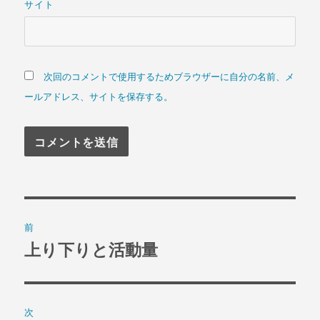
サイト
次回のコメントで使用するためブラウザーに自分の名前、メ
ールアドレス、サイトを保存する。
投
前
稿
上り下りと活動量
過
去
ナ
の
ビ
投
次