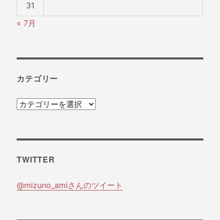
31
« 7月
カテゴリー
カ
テ
ゴ
リ
TWITTER
ー
@mizuno_amiさんのツイート