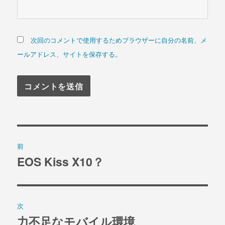
次回のコメントで使用するためブラウザーに自分の名前、メ
ールアドレス、サイトを保存する。
投
前
稿
EOS Kiss X10？
過
去
ナ
の
ビ
投
次
稿:
ゲ
力不足なモバイル環境
次