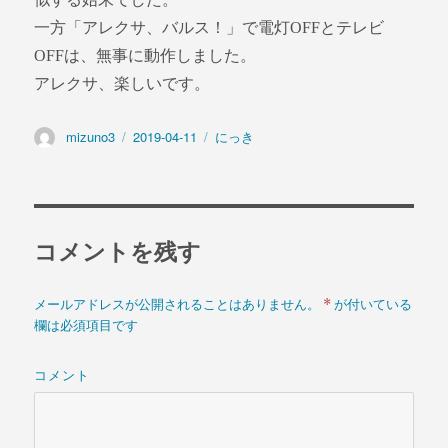
一方「アレクサ、バルス！」で電灯OFFとテレビ
OFFは、無事に動作しました。
アレクサ、楽しいです。
投
mizuno3
投
2019-04-11
カ
にっき
稿
稿
テ
者
日:
ゴ
リ
ー
コメントを残す
*
メールアドレスが公開されることはありません。
が付いている
欄は必須項目です
コメント