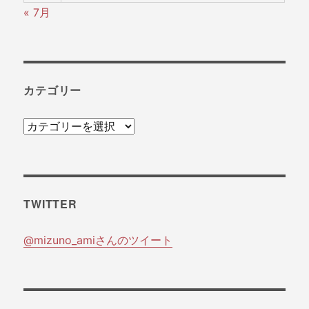
« 7月
カテゴリー
カ
テ
ゴ
リ
TWITTER
ー
@mizuno_amiさんのツイート