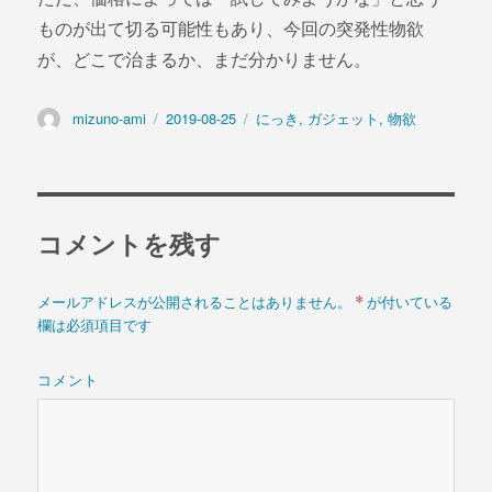
ものが出て切る可能性もあり、今回の突発性物欲
が、どこで治まるか、まだ分かりません。
投
mizuno-ami
投
2019-08-25
カ
にっき
,
ガジェット
,
物欲
稿
稿
テ
者
日:
ゴ
リ
ー
コメントを残す
*
メールアドレスが公開されることはありません。
が付いている
欄は必須項目です
コメント