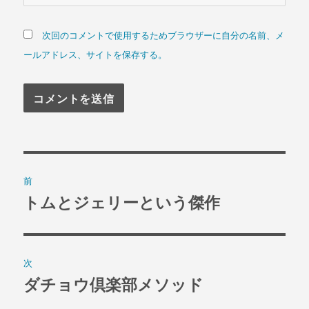
次回のコメントで使用するためブラウザーに自分の名前、メ
ールアドレス、サイトを保存する。
投
前
稿
トムとジェリーという傑作
過
去
ナ
の
ビ
投
次
稿:
ゲ
ダチョウ倶楽部メソッド
次
の