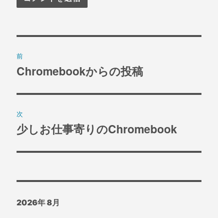
投
前
稿
Chromebookからの投稿
過
去
ナ
の
ビ
投
次
稿:
ゲ
少しお仕事寄りのChromebook
次
の
ー
投
シ
稿:
ョ
2026年 8月
ン