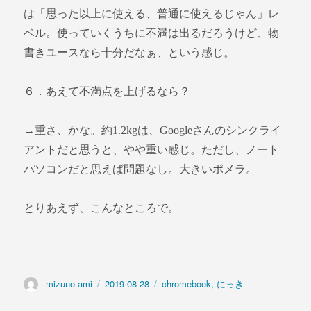
は「思った以上に使える、普通に使えるじゃん」レ
ベル。使っていくうちに不満は出るだろうけど、物
書きユースなら十分だなぁ、という感じ。
６．あえて不満点を上げるなら？
→重さ、かな。約1.2kgは、Googleさんのシンクライ
アントだと思うと、やや重い感じ。ただし、ノート
パソコンだと思えば問題なし。大きいポメラ。
とりあえず、こんなところで。
投
mizuno-ami
投
2019-08-28
カ
chromebook
,
にっき
稿
稿
テ